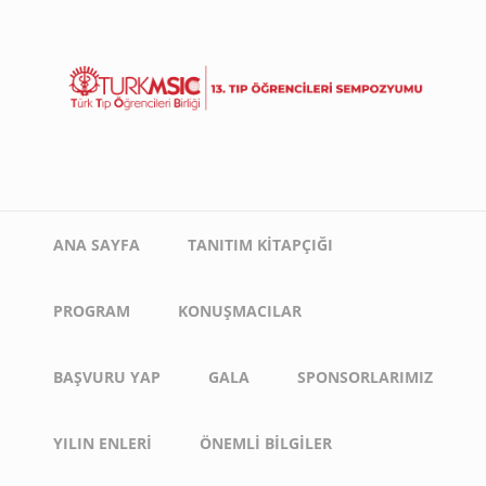
Ana
içeriğe
atla
Main
ANA SAYFA
TANITIM KITAPÇIĞI
navigation
PROGRAM
KONUŞMACILAR
BAŞVURU YAP
GALA
SPONSORLARIMIZ
YILIN ENLERI
ÖNEMLI BILGILER